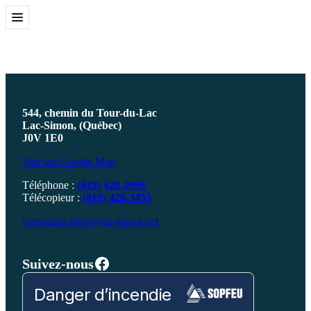
Aller
au
Ouvrir
contenu
le
menu
544, chemin du Tour-du-Lac
Lac-Simon, (Québec)
J0V 1E0
Voir sur Google Map
Téléphone :
(819) 428-3906
Télécopieur :
(819) 428-3455
communication@lac-simon.net
Facebook
Suivez-nous
Danger d’incendie