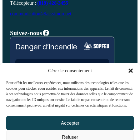
info@lac-simon.net
Télécopieur :
(819) 428-3455
communication@lac-simon.net
Facebook
Suivez-nous
Danger d’incendie
Prévision pour:
Gérer le consentement
Laurentides
Pour offrir les meilleures expériences, nous utilisons des technologies telles que les
cookies pour stocker et/ou accéder aux informations des appareils. Le fait de consentir
Bas
Modéré
Élevé
Très Élevé
Extrême
à ces technologies nous permettra de traiter des données telles que le comportement de
navigation ou les ID uniques sur ce site. Le fait de ne pas consentir ou de retirer son
consentement peut avoir un effet négatif sur certaines caractéristiques et fonctions.
VOIR SUR LA CARTE
Accepter
Refuser