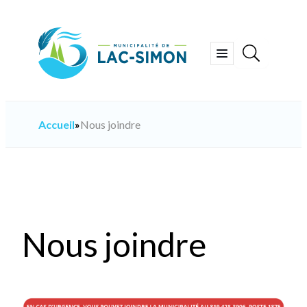
Aller
au
contenu
Ouvrir
le
menu
Accueil
»
Nous joindre
Nous joindre