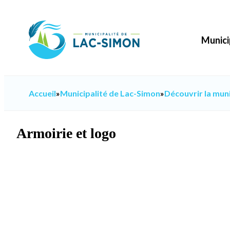
Aller
au
contenu
Munici
Accueil
»
Municipalité de Lac-Simon
»
Découvrir la muni
Armoirie et logo