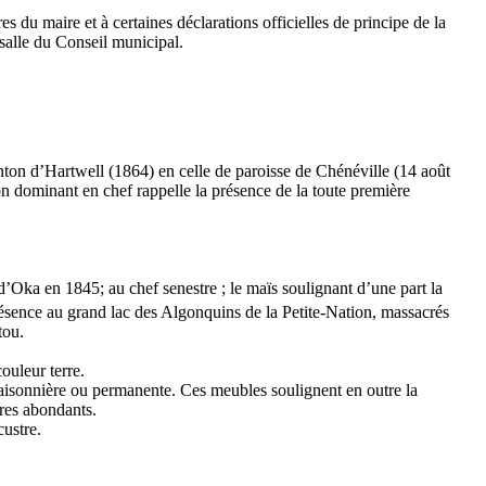
 du maire et à certaines déclarations officielles de principe de la
 salle du Conseil municipal.
anton d’Hartwell (1864) en celle de paroisse de Chénéville (14 août
n dominant en chef rappelle la présence de la toute première
Oka en 1845; au chef senestre ; le maïs soulignant d’une part la
présence au grand lac des Algonquins de la Petite-Nation, massacrés
tou.
ouleur terre.
aisonnière ou permanente. Ces meubles soulignent en outre la
bres abondants.
custre.