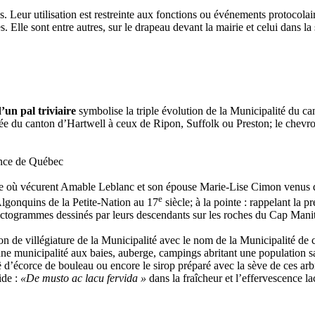
Leur utilisation est restreinte aux fonctions ou événements protocolaires
Elle sont entre autres, sur le drapeau devant la mairie et celui dans la
’un pal triviaire
symbolise la triple évolution de la Municipalité du c
sée du canton d’Hartwell à ceux de Ripon, Suffolk ou Preston; le chevro
vince de Québec
Île où vécurent Amable Leblanc et son épouse Marie-Lise Cimon venus d’
e
 Algonquins de la Petite-Nation au 17
siècle; à la pointe : rappelant la 
pictogrammes dessinés par leurs descendants sur les roches du Cap Mani
n de villégiature de la Municipalité avec le nom de la Municipalité de c
ne municipalité aux baies, auberge, campings abritant une population s
ë d’écorce de bouleau ou encore le sirop préparé avec la sève de ces ar
ide :
«De musto ac lacu fervida »
dans la fraîcheur et l’effervescence la