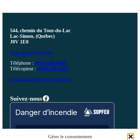
544, chemin du Tour-du-Lac
Lac-Simon, (Québec)
J0V 1E0
Voir sur Google Map
Téléphone :
(819) 428-3906
Télécopieur :
(819) 428-3455
communication@lac-simon.net
Facebook
Suivez-nous
Danger d’incendie
Prévision pour:
Gérer le consentement
Laurentides