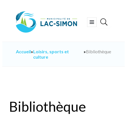
Aller
au
contenu
Ouvrir
le
menu
Accueil
»
Loisirs, sports et
»
Bibliothèque
culture
Bibliothèque