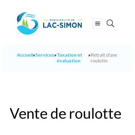
Aller
au
contenu
Ouvrir
le
menu
Accueil
»
Services
»
Taxation et
»
Retrait d’une
évaluation
roulotte
Vente de roulotte