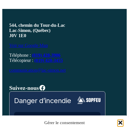
544, chemin du Tour-du-Lac
Lac-Simon, (Québec)
J0V 1E0
Voir sur Google Map
Téléphone :
(819) 428-3906
Télécopieur :
(819) 428-3455
communication@lac-simon.net
Facebook
Suivez-nous
Danger d’incendie
Prévision pour:
Gérer le consentement
Laurentides