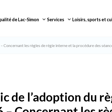
palité de Lac-Simon
Services
Loisirs, sports et c
– Concernant les règles de régie interne et la procédure des séanc
ic de l’adoption du r
 – Concernant les rè