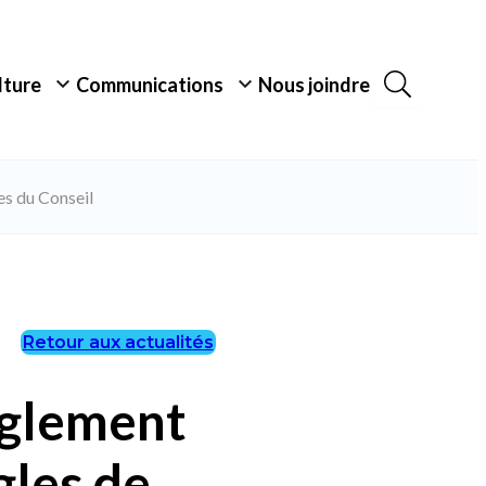
ulture
Communications
Nous joindre
es du Conseil
Retour aux actualités
èglement
gles de