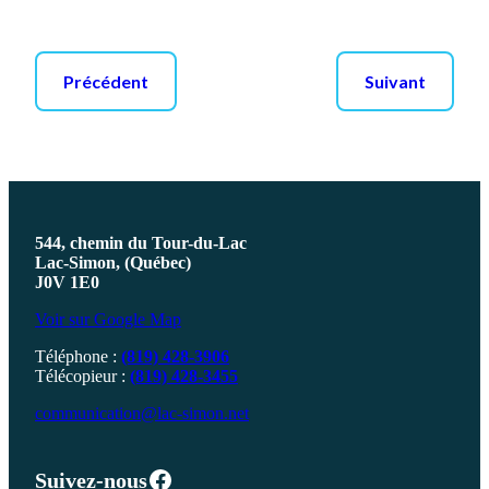
Précédent
Suivant
544, chemin du Tour-du-Lac
Lac-Simon, (Québec)
J0V 1E0
Voir sur Google Map
Téléphone :
(819) 428-3906
Télécopieur :
(819) 428-3455
communication@lac-simon.net
Facebook
Suivez-nous