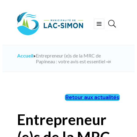
Aller
au
contenu
Ouvrir
le
menu
Accueil
»
Entrepreneur (e)s de la MRC de
Papineau : votre avis est essentiel 📣
Retour aux actualités
Entrepreneur
(e)s de la MRC