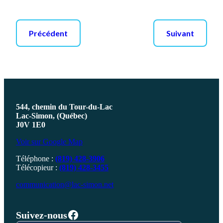
Précédent
Suivant
544, chemin du Tour-du-Lac
Lac-Simon, (Québec)
J0V 1E0
Voir sur Google Map
Téléphone :
(819) 428-3906
Télécopieur :
(819) 428-3455
communication@lac-simon.net
Facebook
Suivez-nous