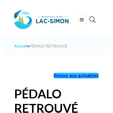
Aller
au
contenu
Ouvrir
le
menu
Accueil
»
PÉDALO RETROUVÉ
Retour aux actualités
PÉDALO
RETROUVÉ