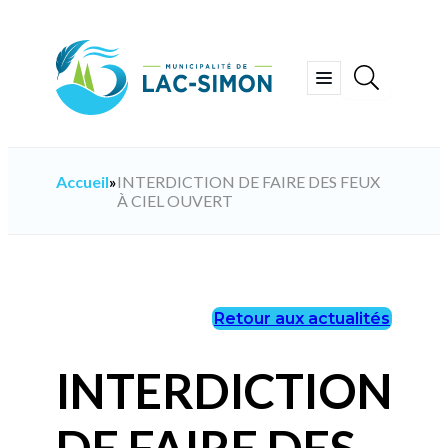
Aller
au
contenu
Ouvrir
le
menu
Accueil
»
INTERDICTION DE FAIRE DES FEUX
À CIEL OUVERT
Retour aux actualités
INTERDICTION
DE FAIRE DES