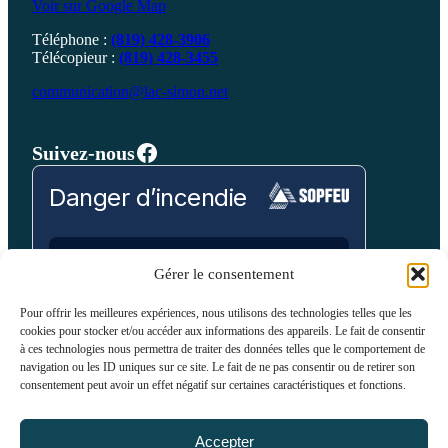
Voir sur Google Map
Téléphone :
(819) 428-3906
Télécopieur :
(819) 428-3455
communication@lac-simon.net
Facebook
Suivez-nous
Danger d’incendie
Prévision pour:
Gérer le consentement
Laurentides
Pour offrir les meilleures expériences, nous utilisons des technologies telles que les
cookies pour stocker et/ou accéder aux informations des appareils. Le fait de consentir
Bas
Modéré
Élevé
Très Élevé
Extrême
à ces technologies nous permettra de traiter des données telles que le comportement de
navigation ou les ID uniques sur ce site. Le fait de ne pas consentir ou de retirer son
consentement peut avoir un effet négatif sur certaines caractéristiques et fonctions.
VOIR SUR LA CARTE
Accepter