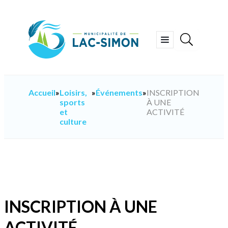
Aller
au
contenu
Ouvrir
le
menu
Accueil
»
Loisirs,
»
Événements
»
INSCRIPTION
sports
À UNE
et
ACTIVITÉ
culture
INSCRIPTION À UNE
ACTIVITÉ