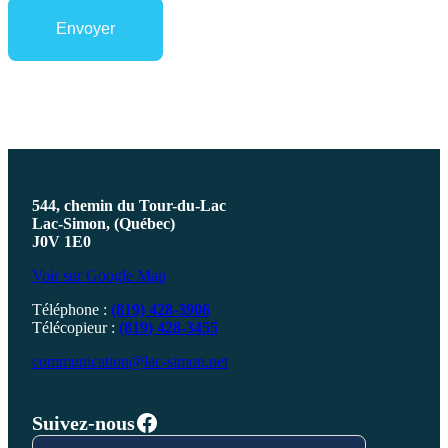
544, chemin du Tour-du-Lac
Lac-Simon, (Québec)
J0V 1E0
Voir sur Google Map
Téléphone :
(819) 428-3906
Télécopieur :
(819) 428-3455
communication@lac-simon.net
Facebook
Suivez-nous