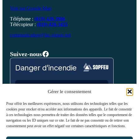
Voir sur Google Map
Téléphone :
(819) 428-3906
Télécopieur :
(819) 428-3455
communication@lac-simon.net
Facebook
Suivez-nous
Danger d’incendie
Prévision pour:
Gérer le consentement
Laurentides
Pour offrir les meilleures expériences, nous utilisons des technologies telles que les
cookies pour stocker et/ou accéder aux informations des appareils. Le fait de consentir
Bas
Modéré
Élevé
Très Élevé
Extrême
à ces technologies nous permettra de traiter des données telles que le comportement de
navigation ou les ID uniques sur ce site. Le fait de ne pas consentir ou de retirer son
consentement peut avoir un effet négatif sur certaines caractéristiques et fonctions.