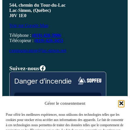
544, chemin du Tour-du-Lac
Lac-Simon, (Québec)
J0V 1E0
Voir sur Google Map
Téléphone :
(819) 428-3906
Télécopieur :
(819) 428-3455
communication@lac-simon.net
Facebook
Suivez-nous
Danger d’incendie
Prévision pour:
Gérer le consentement
Laurentides
Pour offrir les meilleures expériences, nous utilisons des technologies telles que les
cookies pour stocker et/ou accéder aux informations des appareils. Le fait de consentir
Bas
Modéré
Élevé
Très Élevé
Extrême
à ces technologies nous permettra de traiter des données telles que le comportement de