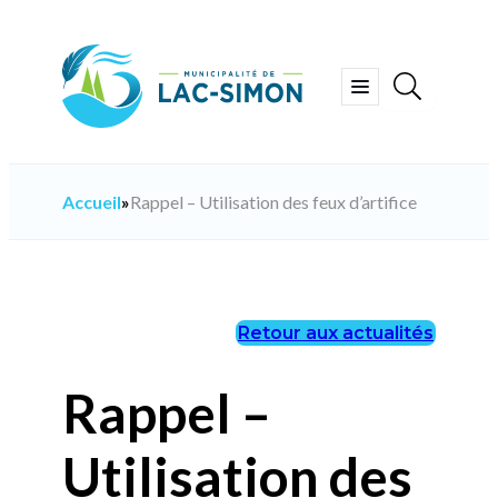
Aller
au
contenu
Ouvrir
le
menu
Accueil
»
Rappel – Utilisation des feux d’artifice
Retour aux actualités
Rappel –
Utilisation des