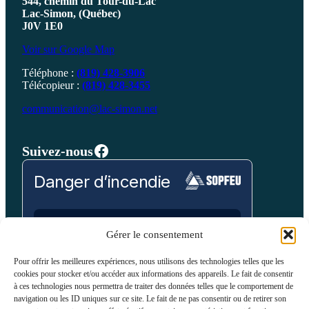
544, chemin du Tour-du-Lac
Lac-Simon, (Québec)
J0V 1E0
Voir sur Google Map
Téléphone :
(819) 428-3906
Télécopieur :
(819) 428-3455
communication@lac-simon.net
Facebook
Suivez-nous
Danger d’incendie
Prévision pour:
Gérer le consentement
Laurentides
Pour offrir les meilleures expériences, nous utilisons des technologies telles que les
cookies pour stocker et/ou accéder aux informations des appareils. Le fait de consentir
Bas
Modéré
Élevé
Très Élevé
Extrême
à ces technologies nous permettra de traiter des données telles que le comportement de
navigation ou les ID uniques sur ce site. Le fait de ne pas consentir ou de retirer son