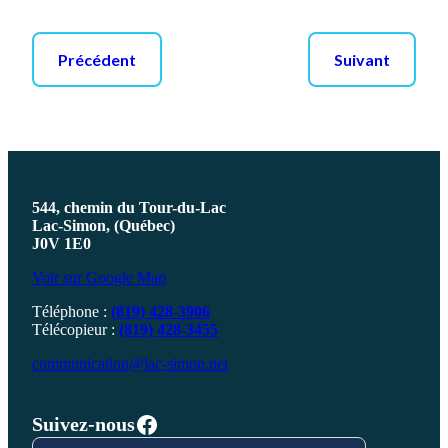
Précédent
Suivant
544, chemin du Tour-du-Lac
Lac-Simon, (Québec)
J0V 1E0
Voir sur Google Map
Téléphone :
(819) 428-3906
Télécopieur :
(819) 428-3455
communication@lac-simon.net
Facebook
Suivez-nous