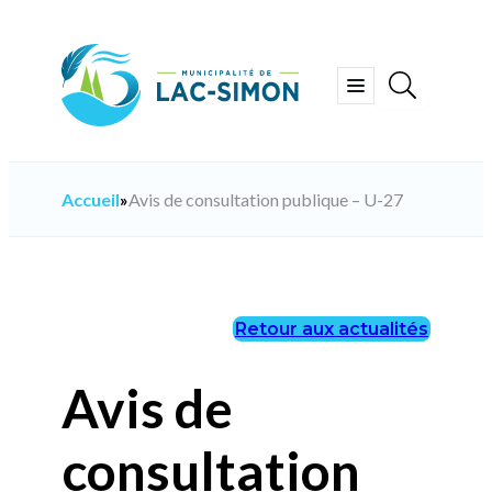
Aller
au
contenu
Ouvrir
le
menu
Accueil
»
Avis de consultation publique – U-27
Retour aux actualités
Avis de
consultation