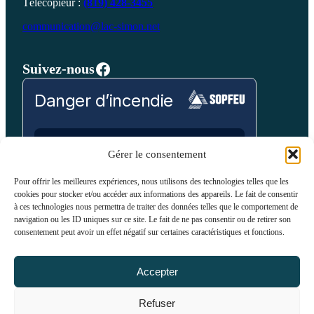
Télécopieur :
(819) 428-3455
communication@lac-simon.net
Facebook
Suivez-nous
Danger d’incendie
Prévision pour:
Gérer le consentement
Laurentides
Pour offrir les meilleures expériences, nous utilisons des technologies telles que les
cookies pour stocker et/ou accéder aux informations des appareils. Le fait de consentir
Bas
Modéré
Élevé
Très Élevé
Extrême
à ces technologies nous permettra de traiter des données telles que le comportement de
navigation ou les ID uniques sur ce site. Le fait de ne pas consentir ou de retirer son
consentement peut avoir un effet négatif sur certaines caractéristiques et fonctions.
VOIR SUR LA CARTE
Accepter
Refuser
© 2024 Municipalité de Lac-Simon