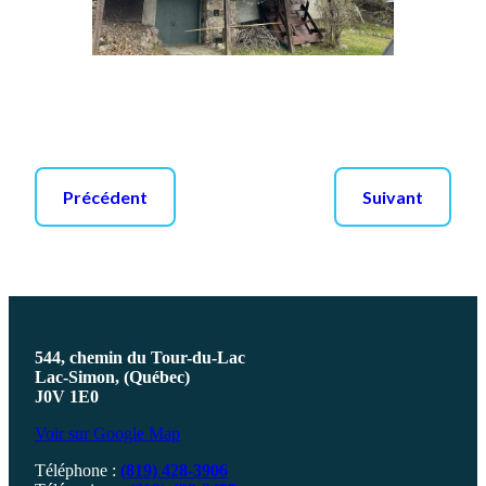
Précédent
Suivant
544, chemin du Tour-du-Lac
Lac-Simon, (Québec)
J0V 1E0
Voir sur Google Map
Téléphone :
(819) 428-3906