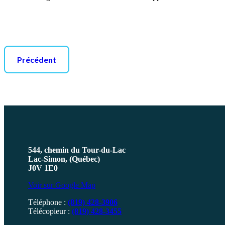
Précédent
544, chemin du Tour-du-Lac
Lac-Simon, (Québec)
J0V 1E0
Voir sur Google Map
Téléphone :
(819) 428-3906
Télécopieur :
(819) 428-3455