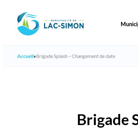
Aller
au
contenu
Munici
Accueil
»
Brigade Splash – Changement de date
Brigade 