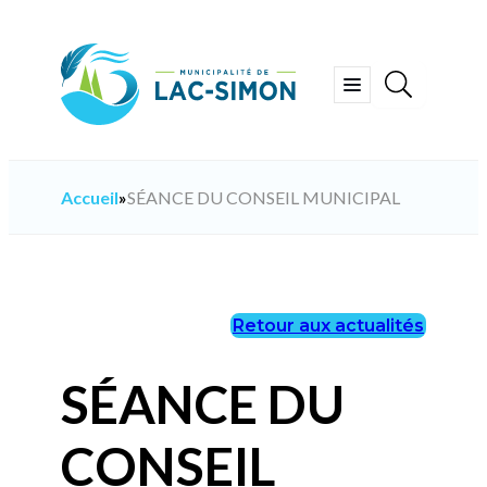
Aller
au
contenu
Ouvrir
le
menu
Accueil
»
SÉANCE DU CONSEIL MUNICIPAL
Retour aux actualités
SÉANCE DU
CONSEIL