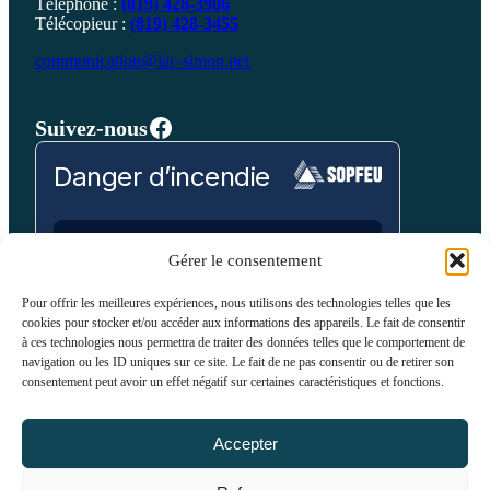
Téléphone :
(819) 428-3906
Télécopieur :
(819) 428-3455
communication@lac-simon.net
Facebook
Suivez-nous
Danger d’incendie
Prévision pour:
Gérer le consentement
Laurentides
Pour offrir les meilleures expériences, nous utilisons des technologies telles que les
cookies pour stocker et/ou accéder aux informations des appareils. Le fait de consentir
Bas
Modéré
Élevé
Très Élevé
Extrême
à ces technologies nous permettra de traiter des données telles que le comportement de
navigation ou les ID uniques sur ce site. Le fait de ne pas consentir ou de retirer son
consentement peut avoir un effet négatif sur certaines caractéristiques et fonctions.
VOIR SUR LA CARTE
Accepter