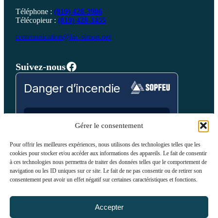
Téléphone :
(819) 428-3906
Télécopieur :
(819) 428-3455
communication@lac-simon.net
Facebook
Suivez-nous
Danger d’incendie
Prévision pour:
Gérer le consentement
Laurentides
Pour offrir les meilleures expériences, nous utilisons des technologies telles que les
cookies pour stocker et/ou accéder aux informations des appareils. Le fait de consentir
Bas
Modéré
Élevé
Très Élevé
Extrême
à ces technologies nous permettra de traiter des données telles que le comportement de
navigation ou les ID uniques sur ce site. Le fait de ne pas consentir ou de retirer son
consentement peut avoir un effet négatif sur certaines caractéristiques et fonctions.
VOIR SUR LA CARTE
Accepter