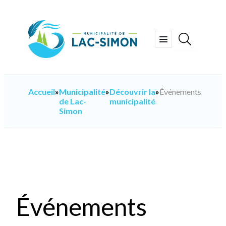
Aller
au
contenu
Ouvrir
le
menu
Accueil
»
Municipalité
»
Découvrir la
»
Événements
de Lac-
municipalité
Simon
Événements