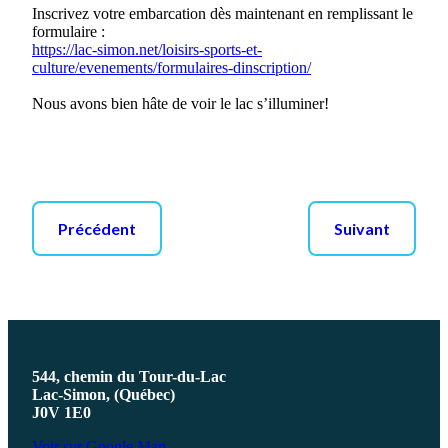
Inscrivez votre embarcation dès maintenant en remplissant le
formulaire :
https://lac-simon.net/loisirs-sports-et-
culture/evenements/formulaires-dinscription/
Nous avons bien hâte de voir le lac s’illuminer!
Précédent
Suivant
544, chemin du Tour-du-Lac
Lac-Simon, (Québec)
J0V 1E0
Voir sur Google Map