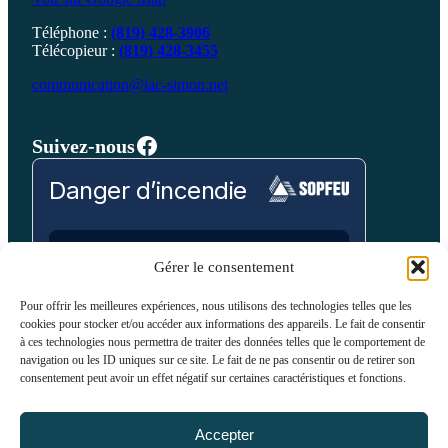
Téléphone :
(819) 428-3906
Télécopieur :
(819) 428-3455
communication@lac-simon.net
Facebook
Suivez-nous
Danger d’incendie
Prévision pour:
Gérer le consentement
Laurentides
Pour offrir les meilleures expériences, nous utilisons des technologies telles que les
cookies pour stocker et/ou accéder aux informations des appareils. Le fait de consentir
Bas
Modéré
Élevé
Très Élevé
Extrême
à ces technologies nous permettra de traiter des données telles que le comportement de
navigation ou les ID uniques sur ce site. Le fait de ne pas consentir ou de retirer son
consentement peut avoir un effet négatif sur certaines caractéristiques et fonctions.
VOIR SUR LA CARTE
Accepter