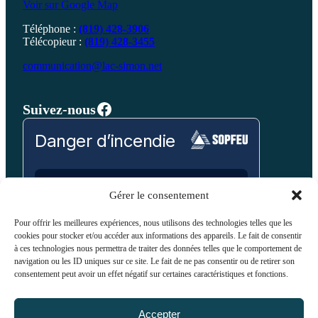
Voir sur Google Map
Téléphone :
(819) 428-3906
Télécopieur :
(819) 428-3455
communication@lac-simon.net
Facebook
Suivez-nous
Danger d’incendie
Prévision pour:
Gérer le consentement
Laurentides
Pour offrir les meilleures expériences, nous utilisons des technologies telles que les
cookies pour stocker et/ou accéder aux informations des appareils. Le fait de consentir
Bas
Modéré
Élevé
Très Élevé
Extrême
à ces technologies nous permettra de traiter des données telles que le comportement de
navigation ou les ID uniques sur ce site. Le fait de ne pas consentir ou de retirer son
consentement peut avoir un effet négatif sur certaines caractéristiques et fonctions.
VOIR SUR LA CARTE
Accepter