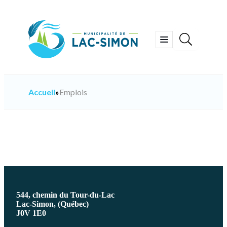
Aller
au
contenu
Ouvrir
le
menu
Accueil
»
Emplois
544, chemin du Tour-du-Lac
Lac-Simon, (Québec)
J0V 1E0